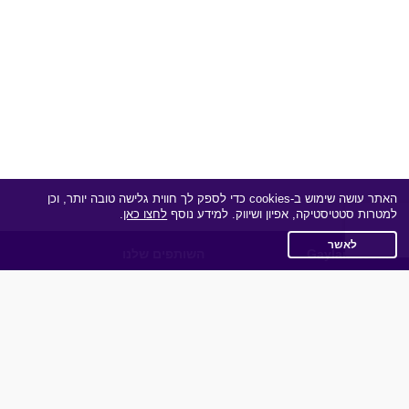
האתר עושה שימוש ב-cookies כדי לספק לך חווית גלישה טובה יותר, וכן
למטרות סטטיסטיקה, אפיון ושיווק. למידע נוסף
לחצו כאן
.
לאשר
Gayland.co.il
השותפים שלנו
תקנון
מדיניות הפרטיות
שאלות נפוצות
כותבים עלינו
צרו קשר
אפליקציית הכרויות
תוכנית שותפים