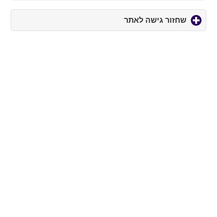
שחזור גישה לאתר
click
to
expand
contents