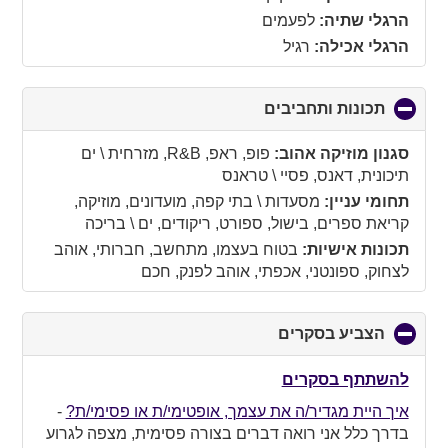
הרגלי שתיה:
לפעמים
הרגלי אכילה:
רגיל
תכונות ותחביבים
click
to
collapse
סגנון מוזיקה אהוב:
פופ, ראפ, R&B, מזרחית \ ים
contents
תיכונית, דאנס, פסיי \ טראנס
תחומי עניין:
מסעדות \ בתי קפה, מועדונים, מוזיקה,
קריאת ספרים, בישול, ספורט, ריקודים, ים \ בריכה
תכונות אישיות:
בטוח בעצמו, מתחשב, חברותי, אוהב
לצחוק, ספונטני, אכפתי, אוהב לפנק, חכם
הצביע בסקרים
click
to
collapse
להשתתף בסקרים
contents
איך היית מגדיר/ה את עצמך, אופטימי/ת או פסימי/ת?
-
בדרך כלל אני רואה דברים בצורה פסימית, מצפה לגרוע