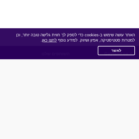
האתר עושה שימוש ב-cookies כדי לספק לך חווית גלישה טובה יותר, וכן
למטרות סטטיסטיקה, אפיון ושיווק. למידע נוסף
לחצו כאן
.
לאשר
Gayland.co.il
השותפים שלנו
תקנון
מדיניות הפרטיות
שאלות נפוצות
כותבים עלינו
צרו קשר
אפליקציית הכרויות
תוכנית שותפים
אתר רגיל
חוות דעת של גולשים
לאנשים עם מוגבליות
שפות