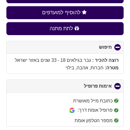
להוסיף למועדפים
לתת מתנה
חיפוש
click
to
collapse
רוצה להכיר :
גבר בגילאים 18 - 33 שנים
באזור
ישראל
contents
מטרה:
חברות, אהבה, בילוי
אימות פרופיל
click
to
collapse
כתובת מייל מאושרת
contents
פרופיל אומת דרך:
מספר הטלפון אומת