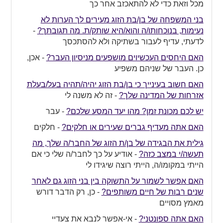
מכל וזאת כדי לא להתאכזב אחר כך
בני המשפחה של בן/בת הזוג מעירים לך הערות לא
נעימות, בנוכחותו/ה והוא/היא שותק/ת. מה תגובתך?
-
לדעתי, עדיף לעבור בשתיקה ולא להסתכסך
האם היחסים העכשיוים מושפעים מניסיון העבר?
-
אכן,
כן. העבר של שניהם משפיע
האם חשוב בעינייך כי בן/בת הזוג יהיה/תהיה בעל/בעלת
אזרחות של המדינה שלך?
-
זה לא משנה לי
יש לכם מכונת זמן? מהו יעד המסע שלכם?
-
עבר
האם אתה מעדיף גברים שעירים או חלקים?
-
חלקים
גילית את הבגידה של בן/ת הזוג של החבר/ה שלך, מה
תעשה/י במצב כזה?
-
אודיע על כך לחבר/ה שלי כי אם
הייתי במקומו/ה, הייתי רוצה שיגידו לי
האם אפשר לשמור על התשוקה בין בני הזוג גם לאחר
שנים רבות של חיים משותפים?
-
כן, רק הדבר דורש
מאמץ מסויים
האם אתה ספונטני?
-
אי-אפשר לנבא את צעדיי