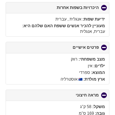
היכרויות בשפות אחרות
click
to
collapse
ידיעת שפות:
אנגלית , עברית
contents
מעוניין להכיר אנשים ששפת האם שלהם היא:
עברית, אנגלית
פרטים אישיים
click
to
collapse
מצב משפחתי:
רווק
contents
ילדים:
אין
המוצא:
ספרדי
ארץ מולדת:
אוסטרליה
מראה חיצוני
click
to
collapse
משקל:
58 ק"ג
contents
גובה:
169 ס"מ