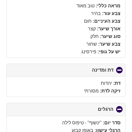
מראה כללי:
טוב מאוד
צבע עור:
בהיר
צבע העיניים:
חום
אורך שיער:
קצר
סוג שיער:
חלק
צבע שיער:
שחור
יש על גופי:
פירסינג
דת ומדינה
click
to
collapse
דת:
יהדות
contents
זיקה לדת:
מסורתי
הרגלים
click
to
collapse
סדר יום:
"ינשוף" - טיפוס לילה
contents
הרגלי עישון:
באופן קבוע