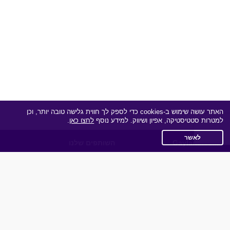
האתר עושה שימוש ב-cookies כדי לספק לך חווית גלישה טובה יותר, וכן
למטרות סטטיסטיקה, אפיון ושיווק. למידע נוסף
לחצו כאן
.
לאשר
Gayland.co.il
השותפים שלנו
תקנון
מדיניות הפרטיות
שאלות נפוצות
כותבים עלינו
צרו קשר
אפליקציית הכרויות
תוכנית שותפים