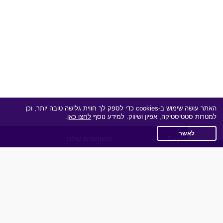
האתר עושה שימוש ב-cookies כדי לספק לך חווית גלישה טובה יותר, וכן
למטרות סטטיסטיקה, אפיון ושיווק. למידע נוסף
לחצו כאן
.
לאשר
Gayland.co.il
השותפים שלנו
תקנון
מדיניות הפרטיות
שאלות נפוצות
כותבים עלינו
צרו קשר
אפליקציית הכרויות
תוכנית שותפים