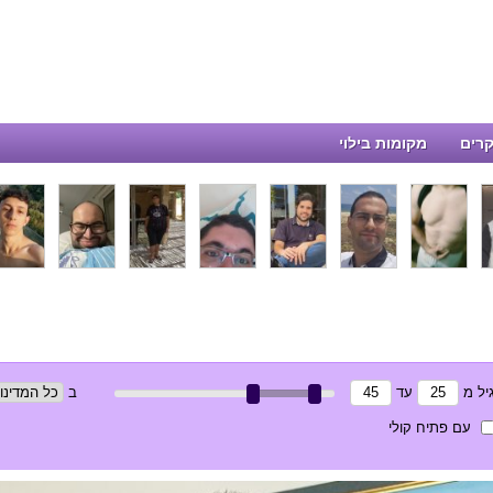
רים
מקומות בילוי
יל
מ
עד
ב
עם פתיח קולי