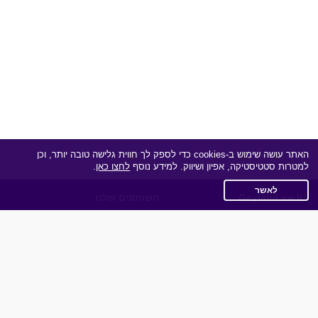
האתר עושה שימוש ב-cookies כדי לספק לך חווית גלישה טובה יותר, וכן
למטרות סטטיסטיקה, אפיון ושיווק. למידע נוסף
לחצו כאן
.
לאשר
Gayland.co.il
השותפים שלנו
תקנון
מדיניות הפרטיות
שאלות נפוצות
כותבים עלינו
צרו קשר
אפליקציית הכרויות
תוכנית שותפים