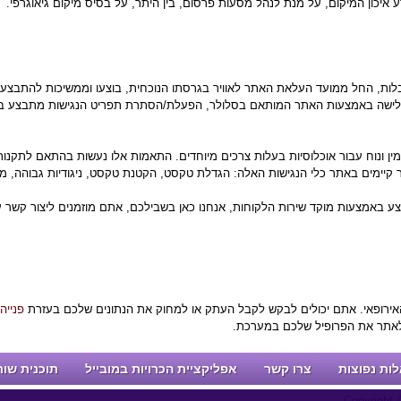
יכון המיקום, על מנת לנהל מסעות פרסום, בין היתר, על בסיס מיקום גיאוגרפי.
גבלות, החל ממועד העלאת האתר לאוויר בגרסתו הנוכחית, בוצעו וממשיכות להתבצע
ישה באמצעות האתר המותאם בסלולר, הפעלת/הסתרת תפריט הנגישות מתבצע בלח
ין ונוח עבור אוכלוסיות בעלות צרכים מיוחדים. התאמות אלו נעשות בהתאם לתקנות 
תר קיימים באתר כלי הנגישות האלה: הגדלת טקסט, הקטנת טקסט, ניגודיות גבוהה, מצב
צע באמצעות מוקד שירות הלקוחות, אנחנו כאן בשבילכם, אתם מוזמנים ליצור קשר
אירופאי. אתם יכולים לבקש לקבל העתק או למחוק את הנתונים שלכם בעזרת
פנייה
 לאתר את הפרופיל שלכם במערכת.
ות נפוצות
צרו קשר
אפליקציית הכרויות במובייל
תוכנית שו