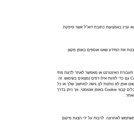
וא עניין באמצעות כתובת דוא"ל אשר סיפקת.
אבטח את המידע שאנו אוספים באופן מקוון.
ח את תעבורת האינטרנט או מאפשר לאתר לדעת מתי
אתה מבקר באתר זה. קבצי Cookie מאפשרות ליישומי האינטרנט לבצע זיהוי שלך ולזכור הגדרות והעדפות שלך. אנו משתמשים ב-Cookie גם כדי לזהות אילו דפים נמצאים בשימוש. זה
לנתח נתונים על תעבורת דף האינטרנט ולשפר את אתר האינטרנט שלנו על מנת להתאים אותו לצורכי הלקוח. קבצי Cookie בשום אופן לא נותנות לנו גישה למחשב שלך או כל
מידע אודותיך, מלבד הנתונים אשר תבחר לשתף איתנו. אתה יכול לבחור אם לקבל או לדחות קבצי Cookie. רוב דפדפני האינטרנט מקבלים קבצי Cookie באופן אוטומטי, אך ניתן בדרך
שתמש לאחרונה. לרבות על ידי הצגת מיקום