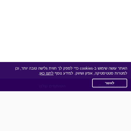
האתר עושה שימוש ב-cookies כדי לספק לך חווית גלישה טובה יותר, וכן
למטרות סטטיסטיקה, אפיון ושיווק. למידע נוסף
לחצו כאן
.
לאשר
Gayland.co.il
השותפים שלנו
תקנון
מדיניות הפרטיות
שאלות נפוצות
כותבים עלינו
צרו קשר
אפליקציית הכרויות