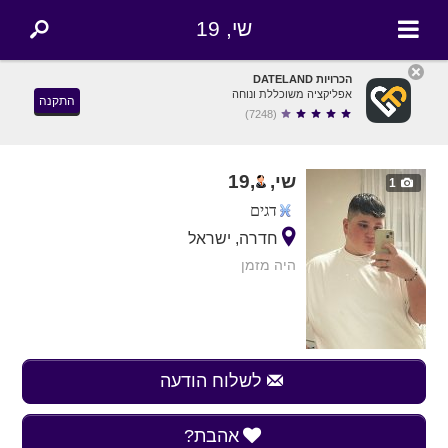
שי, 19
הכרויות DATELAND
אפליקציה משוכללת ונוחה
התקנה
(7248)
שי,
,
19
1
דגים
חדרה, ישראל
היה מזמן
לשלוח הודעה
אהבת?