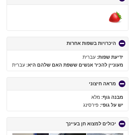
to
collapse
contents
היכרויות בשפות אחרות
click
to
collapse
ידיעת שפות:
עברית
contents
מעוניין להכיר אנשים ששפת האם שלהם היא:
עברית
מראה חיצוני
click
to
collapse
מבנה גוף:
מלא
contents
יש על גופי:
פירסינג
יכולים למצוא חן בעיינך
click
to