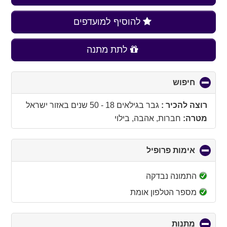
להוסיף למועדפים
לתת מתנה
חיפוש
click
to
collapse
רוצה להכיר :
גבר בגילאים 18 - 50 שנים
באזור
ישראל
contents
מטרה:
חברות, אהבה, בילוי
אימות פרופיל
click
to
collapse
התמונה נבדקה
contents
מספר הטלפון אומת
מתנות
click