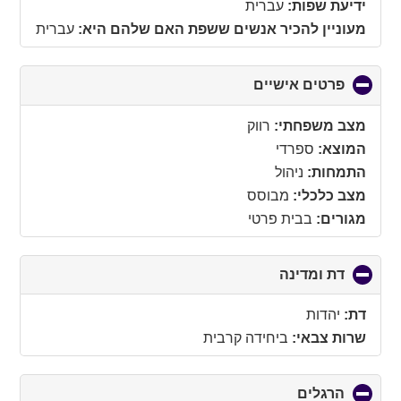
collapse
ידיעת שפות:
עברית
contents
מעוניין להכיר אנשים ששפת האם שלהם היא:
עברית
פרטים אישיים
click
to
collapse
מצב משפחתי:
רווק
contents
המוצא:
ספרדי
התמחות:
ניהול
מצב כלכלי:
מבוסס
מגורים:
בבית פרטי
דת ומדינה
click
to
collapse
דת:
יהדות
contents
שרות צבאי:
ביחידה קרבית
הרגלים
click