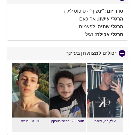
to
collapse
סדר יום:
"ינשוף" - טיפוס לילה
contents
הרגלי עישון:
אף פעם
הרגלי שתיה:
לפעמים
הרגלי אכילה:
רגיל
יכולים למצוא חן בעיינך
click
to
collapse
contents
עילי, 27,
חיפה
נועם, 23,
קריית מוצקין
Ja, 20,
חיפה