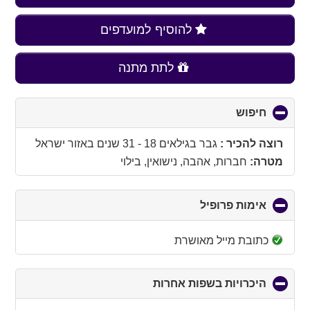
להוסיף למועדפים
לתת מתנה
חיפוש
click
to
collapse
רוצה להכיר :
גבר בגילאים 18 - 31 שנים
באזור
ישראל
contents
מטרה:
חברות, אהבה, נישואין, בילוי
אימות פרופיל
click
to
collapse
כתובת מייל מאושרת
contents
היכרויות בשפות אחרות
click
to