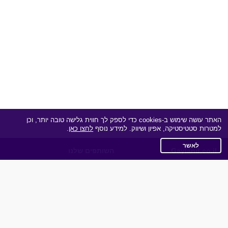
האתר עושה שימוש ב-cookies כדי לספק לך חווית גלישה טובה יותר, וכן
למטרות סטטיסטיקה, אפיון ושיווק. למידע נוסף
לחצו כאן
.
לאשר
Gayland.co.il
השותפים שלנו
תקנון
מדיניות הפרטיות
שאלות נפוצות
כותבים עלינו
צרו קשר
אפליקציית הכרויות