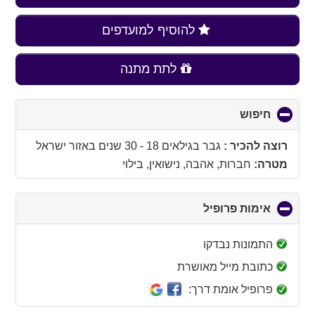
להוסיף למועדפים
לתת מתנה
חיפוש
click
to
collapse
רוצה להכיר :
גבר בגילאים 18 - 30 שנים
באזור
ישראל
contents
מטרה:
חברות, אהבה, נישואין, בילוי
אימות פרופיל
click
to
collapse
התמונות נבדקו
contents
כתובת מייל מאושרת
פרופיל אומת דרך: