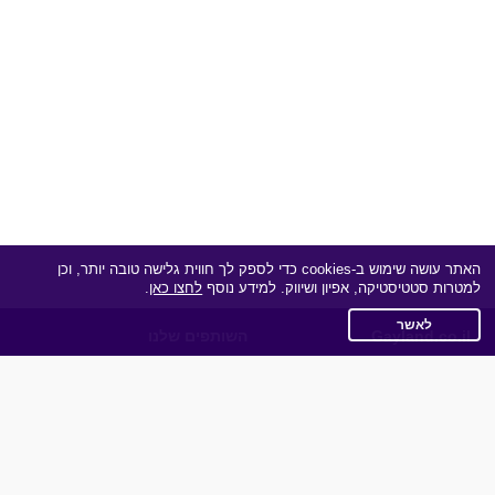
האתר עושה שימוש ב-cookies כדי לספק לך חווית גלישה טובה יותר, וכן
למטרות סטטיסטיקה, אפיון ושיווק. למידע נוסף
לחצו כאן
.
לאשר
Gayland.co.il
השותפים שלנו
תקנון
מדיניות הפרטיות
שאלות נפוצות
כותבים עלינו
צרו קשר
אפליקציית הכרויות