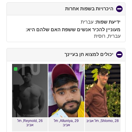
היכרויות בשפות אחרות
click
to
collapse
ידיעת שפות:
עברית
contents
מעוניין להכיר אנשים ששפת האם שלהם היא:
עברית, רוסית
יכולים למצוא חן בעיינך
click
to
collapse
contents
Shlomo, 28,
תל אביב
Altuniya, 29,
תל
Reynold, 26,
תל
אביב
אביב