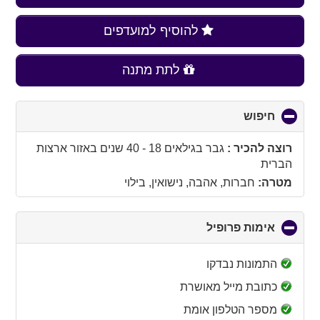
להוסיף למועדפים
לתת מתנה
חיפוש
click
to
collapse
רוצה להכיר :
גבר בגילאים 18 - 40 שנים
באזור
ארצות
contents
הברית
מטרה:
חברות, אהבה, נישואין, בילוי
אימות פרופיל
click
to
collapse
התמונות נבדקו
contents
כתובת מייל מאושרת
מספר הטלפון אומת