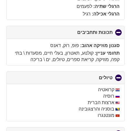
הרגלי שתיה:
לפעמים
הרגלי אכילה:
רגיל
תכונות ותחביבים
click
to
collapse
סגנון מוזיקה אהוב:
פופ, רוק, דאנס
contents
תחומי עניין:
קולנוע, תאטרון, בעלי חיים, מסעדות \ בתי
קפה, מוזיקה, קריאת ספרים, טיולים, ים \ בריכה
טיולים
click
to
collapse
קרואטיה
contents
רוסיה
ארצות הברית
בוסניה והרצגובינה
מונטנגרו