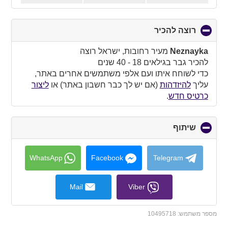
רוצה להכיר
click
to
collapse
Neznayka
מעיר רחובות, ישראל רוצה
contents
להכיר גבר בגילאים 18 - 40 שנים
כדי לשוחח איתו ועם אלפי משתמשים אחרים באתר,
עליך
להיזדהות
(אם יש לך כבר חשבון באתר) או
ליצור
כרטיס חדש
.
שיתוף
click
to
collapse
contents
WhatsApp
Facebook
Telegram
Mail
Viber
מספר משתמש:
10495718