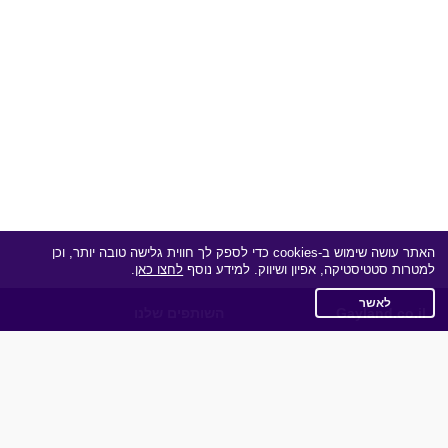
האתר עושה שימוש ב-cookies כדי לספק לך חווית גלישה טובה יותר, וכן
למטרות סטטיסטיקה, אפיון ושיווק. למידע נוסף
לחצו כאן
.
לאשר
Gayland.co.il
השותפים שלנו
תקנון
מדיניות הפרטיות
שאלות נפוצות
כותבים עלינו
צרו קשר