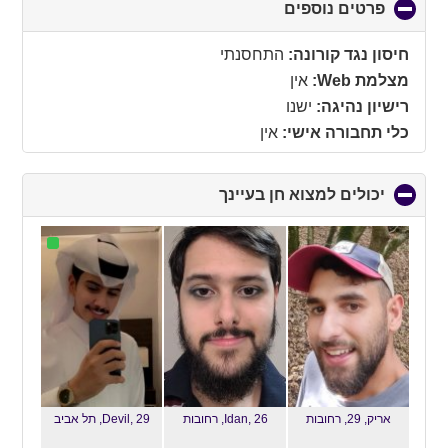
פרטים נוספים
click
to
collapse
חיסון נגד קורונה:
התחסנתי
contents
מצלמת Web:
אין
רישיון נהיגה:
ישנו
כלי תחבורה אישי:
אין
יכולים למצוא חן בעיינך
click
to
collapse
contents
אריק, 29,
רחובות
Idan, 26,
רחובות
Devil, 29,
תל אביב