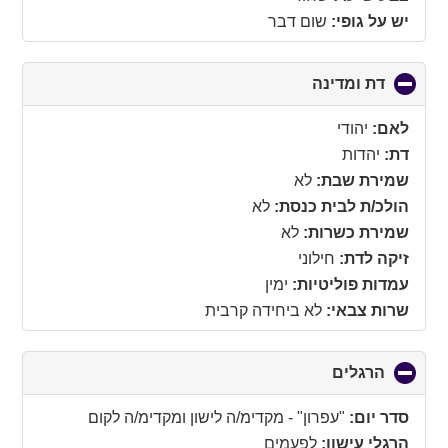
יש על גופי:
שום דבר
דת ומדינה
click
to
collapse
לאם:
יהודי
contents
דת:
יהדות
שמירת שבת:
לא
הולכ/ת לבית כנסת:
לא
שמירת כשרות:
לא
זיקה לדת:
חילוני
עמדות פוליטיות:
ימין
שרות צבאי:
לא ביחידה קרבית
הרגלים
click
to
collapse
סדר יום:
"עפרון" - מקדימ/ה לישון ומקדימ/ה לקום
contents
הרגלי עישון:
לפעמים