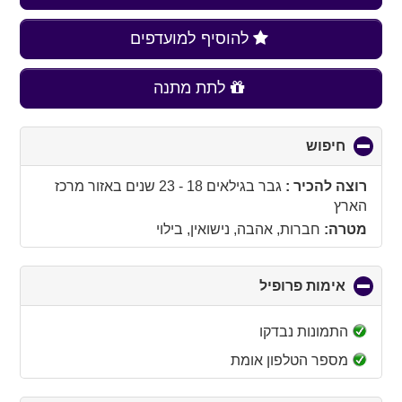
להוסיף למועדפים
לתת מתנה
חיפוש
click
to
collapse
רוצה להכיר :
גבר בגילאים 18 - 23 שנים
באזור
מרכז
contents
הארץ
מטרה:
חברות, אהבה, נישואין, בילוי
אימות פרופיל
click
to
collapse
התמונות נבדקו
contents
מספר הטלפון אומת