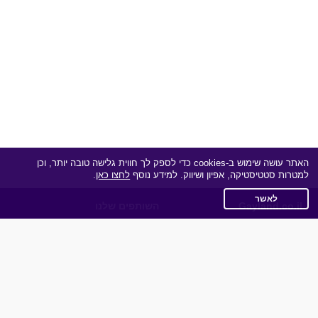
האתר עושה שימוש ב-cookies כדי לספק לך חווית גלישה טובה יותר, וכן
למטרות סטטיסטיקה, אפיון ושיווק. למידע נוסף
לחצו כאן
.
לאשר
Gayland.co.il
השותפים שלנו
תקנון
מדיניות הפרטיות
שאלות נפוצות
כותבים עלינו
צרו קשר
אפליקציית הכרויות