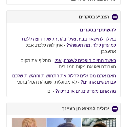
הצביע בסקרים
click
to
collapse
להשתתף בסקרים
contents
בא לך להישאר בבית ואילו בן/ת זוג שלך רוצה ללכת
למועדון לילה. מה תעשה/י?
-
אתן לו/ה ללכת, אבל
אתעצבן
כאשר החיים הופכים לשגרה, אני:
-
מחליף את מקום
העבודה ו/או את מקום המגורים
האם אתם מסוגלים לחלוק את התחושות והרגשות שלכם
עם אנשים אחרים?
-
לא מסוגל/ת. שומר/ת הכול בתוכי
מה אתם מעדיפים, ים או בריכה?
-
ים
יכולים למצוא חן בעיינך
click
to
collapse
contents