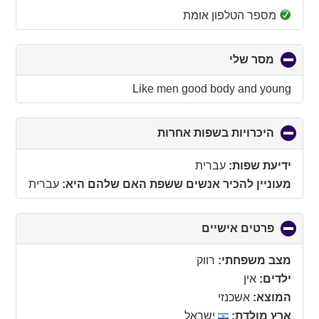
מספר הטלפון אומת
מסר שלי
click
to
collapse
Like men good body and young
contents
היכרויות בשפות אחרות
click
to
collapse
ידיעת שפות:
עברית
contents
מעוניין להכיר אנשים ששפת האם שלהם היא:
עברית
פרטים אישיים
click
to
collapse
מצב משפחתי:
רווק
contents
ילדים:
אין
המוצא:
אשכנזי
ארץ מולדת:
ישראל