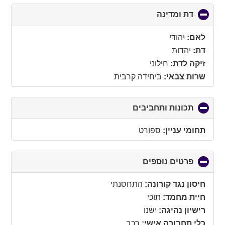
דת ומדינה
click
to
collapse
לאם:
יהודי
contents
דת:
יהדות
זיקה לדת:
חילוני
שרות צבאי:
ביחידה קרבית
תכונות ותחביבים
click
to
collapse
תחומי עניין:
ספורט
contents
פרטים נוספים
click
to
collapse
חיסון נגד קורונה:
התחסנתי
contents
חיית מחמד:
תוכי
רישיון נהיגה:
ישנו
כלי תחבורה אישי:
רכב