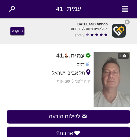
עמית, 41
הכרויות DATELAND
אפליקציה משוכללת ונוחה
התקנה
(7248)
עמית,
,
41
1
דגים
תל אביב, ישראל
היה לפני 3 שבועות
לשלוח הודעה
אהבת?