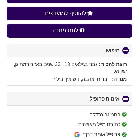
להוסיף למועדפים
לתת מתנה
חיפוש
click
to
collapse
רוצה להכיר :
גבר בגילאים 18 - 33 שנים
באזור
רמת גן,
contents
ישראל
מטרה:
חברות, אהבה, נישואין, בילוי
אימות פרופיל
click
to
collapse
התמונה נבדקה
contents
כתובת מייל מאושרת
פרופיל אומת דרך: